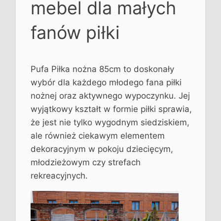
ż
mebel dla małych
n
a
fanów piłki
8
5
c
Pufa Piłka nożna 85cm to doskonały
m
wybór dla każdego młodego fana piłki
nożnej oraz aktywnego wypoczynku. Jej
wyjątkowy kształt w formie piłki sprawia,
że jest nie tylko wygodnym siedziskiem,
ale również ciekawym elementem
dekoracyjnym w pokoju dziecięcym,
młodzieżowym czy strefach
rekreacyjnych.