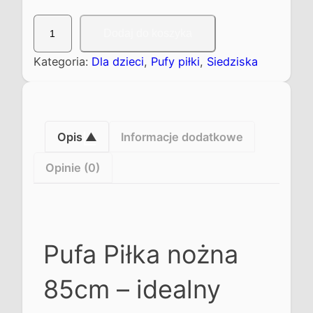
i
Dodaj do koszyka
l
o
Kategoria:
Dla dzieci
, 
Pufy piłki
, 
Siedziska
ś
ć
P
u
Opis
Informacje dodatkowe
f
Opinie (0)
a
P
i
ł
k
Pufa Piłka nożna
a
n
85cm – idealny
o