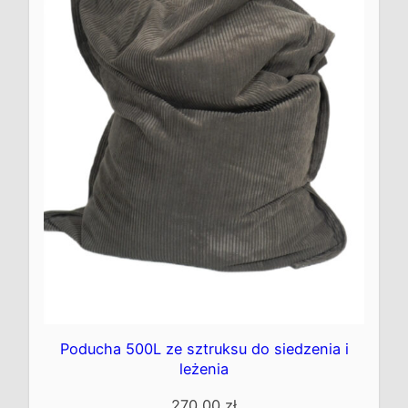
Poducha 500L ze sztruksu do siedzenia i
leżenia
270,00
zł